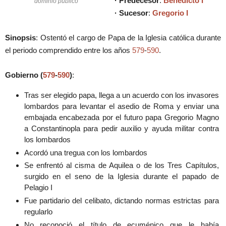
· Predecesor
:
Benedicto I
dominio público
· Sucesor
:
Gregorio I
Sinopsis
: Ostentó el cargo de Papa de la Iglesia católica durante
el periodo comprendido entre los años
579
-
590
.
Gobierno (
579
-
590
)
:
Tras ser elegido papa, llega a un acuerdo con los invasores
lombardos para levantar el asedio de Roma y enviar una
embajada encabezada por el futuro papa Gregorio Magno
a Constantinopla para pedir auxilio y ayuda militar contra
los lombardos
Acordó una tregua con los lombardos
Se enfrentó al cisma de Aquilea o de los Tres Capítulos,
surgido en el seno de la Iglesia durante el papado de
Pelagio I
Fue partidario del celibato, dictando normas estrictas para
regularlo
No reconoció el título de ecuménico que le había