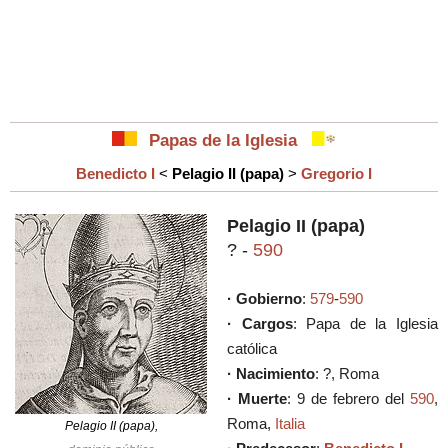
Papas de la Iglesia
Benedicto I
<
Pelagio II (papa)
>
Gregorio I
Pelagio II (papa)
? -
590
· Gobierno
:
579
-
590
· Cargos
: Papa de la Iglesia
católica
· Nacimiento
: ?, Roma
· Muerte
: 9 de febrero del
590
,
Roma,
Italia
Pelagio II (papa),