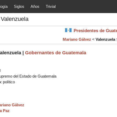
logía
Siglos
Años
Trivial
tóricos y principales acontec
 Valenzuela
lítica, arte, cultura, etc.) de la
as.
Presidentes de Gua
Mariano Gálvez
<
Valenzuela
alenzuela |
Gobernantes de Guatemala
8
Supremo del Estado de Guatemala
o
: político
riano Gálvez
a Paz