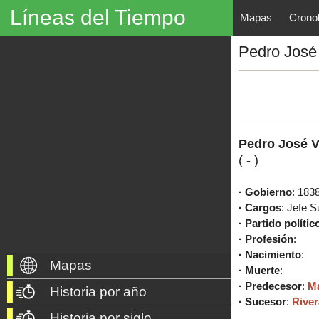
Líneas del Tiempo
Mapas
Crono
Líneas del Tiempo, Mapas His
Pedro José
descubrimientos, exploraciones, po
año 3000 a. C. hasta nuestros dí
Pedro José V
(
-
)
· Gobierno
: 183
· Cargos
: Jefe 
· Partido polític
· Profesión
:
· Nacimiento
:
Mapas
· Muerte
:
· Predecesor
:
Ma
Historia por año
· Sucesor
:
River
Historia por siglo