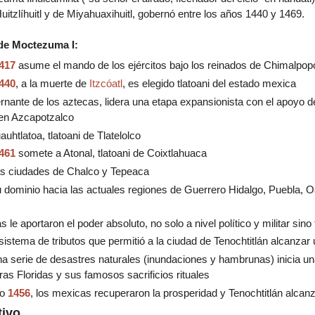
uitzlíhuitl y de Miyahuaxihuitl,
gobernó entre los años 1440 y 1469.
de Moctezuma I:
417
asume el mando de los ejércitos bajo los reinados de Chimalpopoc
440
, a la muerte de
Itzcóatl
, es elegido tlatoani del estado mexica
ante de los aztecas, lidera una etapa expansionista con el apoyo d
en Azcapotzalco
uhtlatoa, tlatoani de Tlatelolco
461
somete a Atonal, tlatoani de Coixtlahuaca
as ciudades de Chalco y Tepeaca
 dominio hacia las actuales regiones de Guerrero Hidalgo, Puebla,
as le aportaron el poder absoluto, no solo a nivel político y militar s
istema de tributos que permitió a la ciudad de Tenochtitlán alcanzar
na serie de desastres naturales (inundaciones y hambrunas) inicia u
s Floridas y sus famosos sacrificios rituales
ño
1456
, los mexicas recuperaron la prosperidad y Tenochtitlán alca
tivo