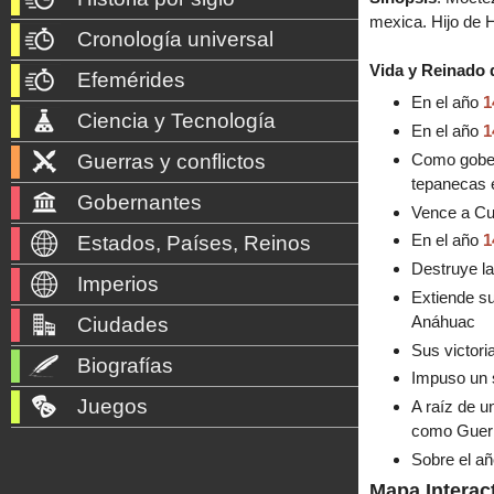
mexica. Hijo de H
Cronología universal
Vida y Reinado 
Efemérides
En el año
1
Ciencia y Tecnología
En el año
1
Como gobern
Guerras y conflictos
tepanecas 
Gobernantes
Vence a Cua
En el año
1
Estados, Países, Reinos
Destruye l
Imperios
Extiende su
Anáhuac
Ciudades
Sus victori
Biografías
Impuso un s
Juegos
A raíz de u
como Guerra
Sobre el a
Mapa Interac