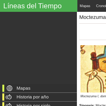
Líneas del Tiempo
Mapas
Crono
Líneas del Tiempo, Mapas His
Moctezuma 
descubrimientos, exploraciones, po
año 3000 a. C. hasta nuestros dí
Mapas
Moctezuma I, domi
Historia por año
Historia por siglo
Sinopsis
:
Moctez