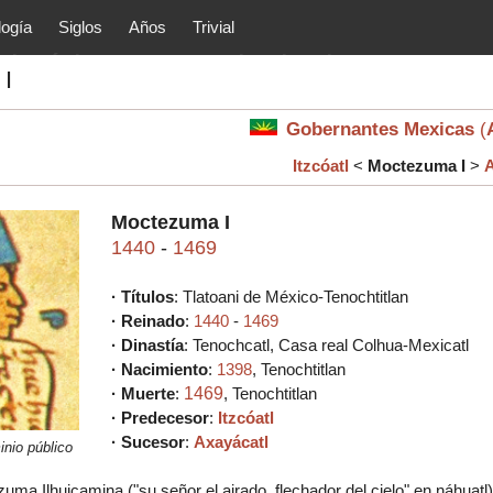
logía
Siglos
Años
Trivial
tóricos y principales acontec
I
lítica, arte, cultura, etc.) de la
as.
Gobernantes Mexicas
(
Itzcóatl
<
Moctezuma I
>
A
Moctezuma I
1440
-
1469
· Títulos
:
Tlatoani de México-Tenochtitlan
· Reinado
:
1440
-
1469
· Dinastía
:
Tenochcatl,
Casa real
Colhua-Mexicatl
· Nacimiento
:
1398
,
Tenochtitlan
· Muerte
:
1469
,
Tenochtitlan
·
Predecesor
:
Itzcóatl
·
Sucesor
:
Axayácatl
nio público
uma Ilhuicamina ("su señor el airado, flechador del cielo" en náhua