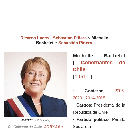
Ricardo Lagos
,
Sebastián Piñera
<
Michelle
Bachelet
>
Sebastián Piñera
Michelle Bachelet
|
Gobernantes de
Chile
(
1951
-
)
· Gobierno
:
2006
-
2010
,
2014
-
2018
· Cargos
: Presidenta de la
República de Chile
· Partido político
: Partido
Michelle Bachelet,
Socialista
De Gobierno de Chile,
CC BY 3.0 cl