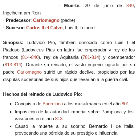
·
Muerte
: 20 de junio de
840
,
Ingelheim am Rein
·
Predecesor
:
Carlomagno
(padre)
·
Sucesor
:
Carlos II el Calvo
,
Luis II, Lotario I
Sinopsis
: Ludovico Pío, también conocido como Luis I el
Piadoso (Ludovicus Pius en latín) fue emperador y rey de los
francos (
814
-
840
), rey de Aquitania (
781
-
814
) y coemperador
(
813
-
814
).
Durante su reinado, el vasto imperio logrado por su
padre
Carlomagno
sufrió un rápido declive, propiciado por las
disputas sucesorias de sus hijos que llevarían a la guerra civil.
Hechos del reinado de Ludovico Pío
:
Conquista de
Barcelona
a los musulmanes en el año
801
Imposición de la autoridad imperial sobre Pamplona y los
vascones en el año
813
Causó la muerte a su sobrino Bernardo I de Italia
provocando una pérdida de su prestigio e influencia