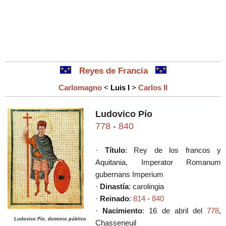
Reyes de Francia
Carlomagno
<
Luis I
>
Carlos II
Ludovico Pío
778
-
840
·
Título
: Rey de los francos
y
Aquitania, Imperator Romanum
gubernans Imperium
·
Dinastía
: carolingia
·
Reinado
:
814
-
840
·
Nacimiento
:
16 de abril del
778
,
Ludovico Pío, dominio público
Chasseneuil