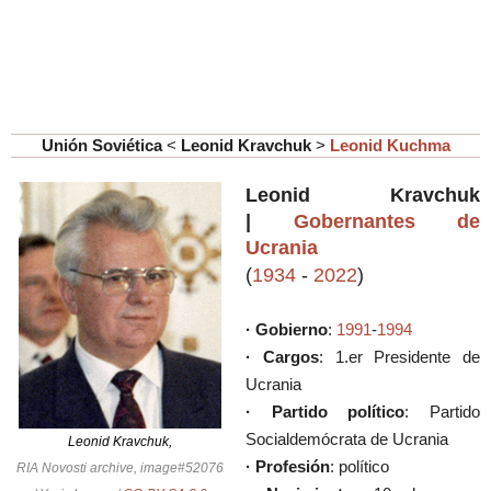
Unión Soviética
<
Leonid Kravchuk
>
Leonid Kuchma
Leonid Kravchuk
|
Gobernantes de
Ucrania
(
1934
-
2022
)
· Gobierno
:
1991
-
1994
· Cargos
: 1.er Presidente de
Ucrania
· Partido político
: Partido
Socialdemócrata de Ucrania
Leonid Kravchuk,
· Profesión
: político
RIA Novosti archive, image#52076