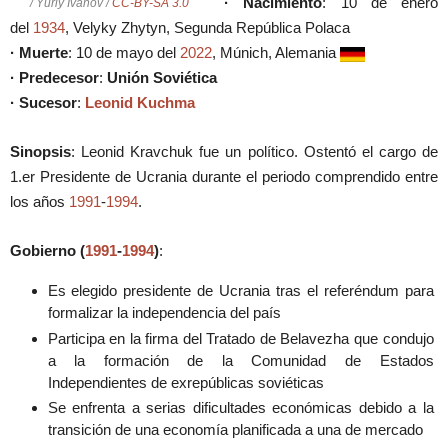
· Nacimiento
: 10 de enero
/ Yuriy Ivanov /
CC-BY-SA 3.0
del
1934
, Velyky Zhytyn, Segunda República Polaca
· Muerte
: 10 de mayo del
2022
, Múnich, Alemania
· Predecesor
:
Unión Soviética
· Sucesor
:
Leonid Kuchma
Sinopsis
: Leonid Kravchuk fue un político. Ostentó el cargo de
1.er Presidente de Ucrania durante el periodo comprendido entre
los años
1991
-
1994
.
Gobierno (
1991
-
1994
)
:
Es elegido presidente de Ucrania tras el referéndum para
formalizar la independencia del país
Participa en la firma del Tratado de Belavezha que condujo
a la formación de la Comunidad de Estados
Independientes de exrepúblicas soviéticas
Se enfrenta a serias dificultades económicas debido a la
transición de una economía planificada a una de mercado