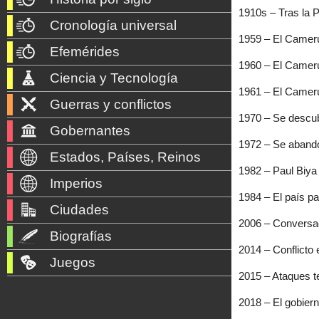
1910s – Tras la P
Cronología universal
1959 – El Camerú
Efemérides
1960 – El Camerú
Ciencia y Tecnología
1961 – El Camerú
Guerras y conflictos
1970 – Se descub
Gobernantes
1972 – Se abando
Estados, Países, Reinos
1982 – Paul Biya 
Imperios
1984 – El país p
Ciudades
2006 – Conversaci
Biografías
2014 – Conflicto
Juegos
2015 – Ataques te
2018 – El gobier