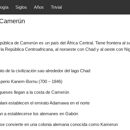
logía
Siglos
Años
Trivial
tóricos y principales acontec
e Camerún
lítica, arte, cultura, etc.) de la
as.
ública de Camerún es un país del África Central. Tiene frontera al 
n la República Centroafricana, al noroeste con Chad y al oeste con Ni
to de la civilización sao alrededor del lago Chad
mperio Kanem-Bornu (700 – 1846)
gueses llegan a la costa de Camerún
ulani establecen el emirato Adamawa en el norte
n a establecerse los alemanes en Gabón
se convierte en una colonia alemana conocida como Kamerun