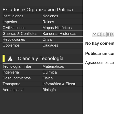
Estados & Organización Política
Instituciones
Naciones
Imperios
Reinos
Civilizaciones
Mapas Históricos
Guerras & Conflictos
Banderas Históricas
Revoluciones
Crisis
No hay coment
Gobiernos
Ciudades
Publicar un co
Ciencia y Tecnología
Agradecemos cual
Tecnología militar
Matemáticas
Ingeniería
Química
Descubrimientos
Física
Transporte
Informática & Electr.
Aeroespacial
Biología