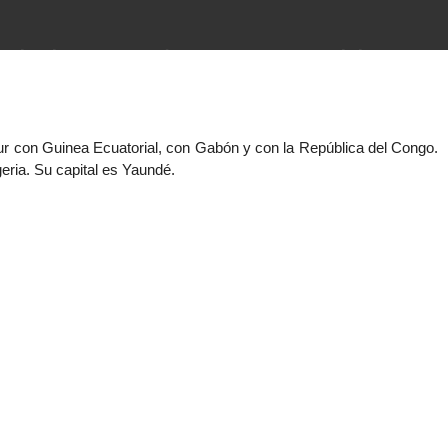
imientos (guerras, gobiernos,
 historia de la humanidad desde el
sur con Guinea Ecuatorial, con Gabón y con la República del Congo.
geria. Su capital es Yaundé.