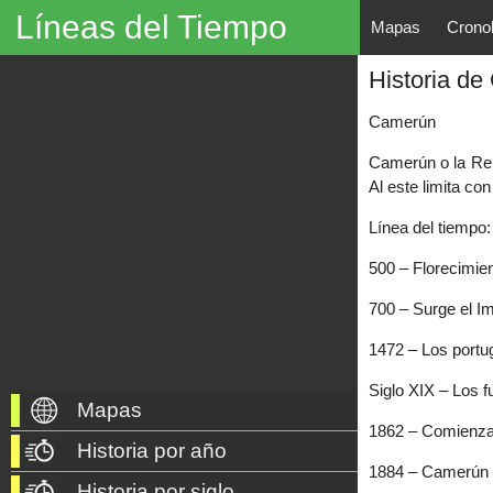
Líneas del Tiempo
Mapas
Crono
Líneas del Tiempo, Mapas His
Historia d
descubrimientos, exploraciones, po
año 3000 a. C. hasta nuestros dí
Camerún
Camerún o la Rep
Al este limita co
Línea del tiempo:
500 – Florecimien
700 – Surge el I
1472 – Los portu
Siglo XIX – Los f
Mapas
1862 – Comienza
Historia por año
1884 – Camerún 
Historia por siglo