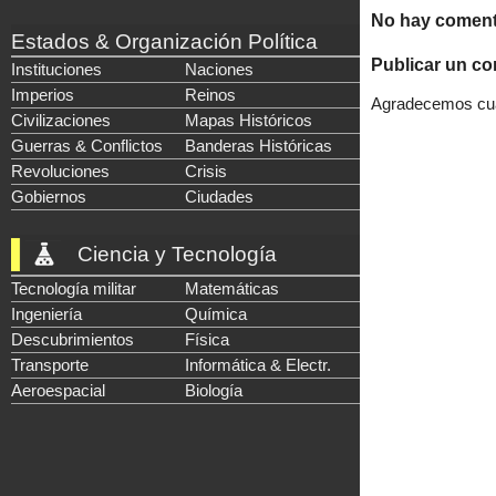
No hay coment
Estados & Organización Política
Publicar un co
Instituciones
Naciones
Imperios
Reinos
Agradecemos cual
Civilizaciones
Mapas Históricos
Guerras & Conflictos
Banderas Históricas
Revoluciones
Crisis
Gobiernos
Ciudades
Ciencia y Tecnología
Tecnología militar
Matemáticas
Ingeniería
Química
Descubrimientos
Física
Transporte
Informática & Electr.
Aeroespacial
Biología