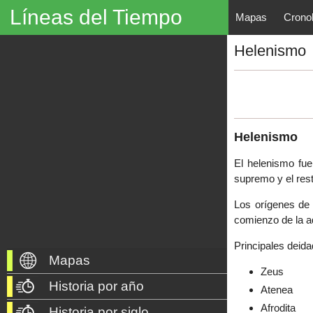
Líneas del Tiempo
Mapas
Crono
Líneas del Tiempo, Mapas His
Helenismo
descubrimientos, exploraciones, po
año 3000 a. C. hasta nuestros dí
Helenismo
El helenismo fue
supremo y el rest
Los orígenes de 
comienzo de la ad
Principales deida
Mapas
Zeus
Historia por año
Atenea
Afrodita
Historia por siglo