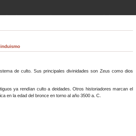
imientos (guerras, gobiernos,
 historia de la humanidad desde el
induismo
sistema de culto. Sus principales divinidades son Zeus como dios
ntiguos ya rendían culto a deidades. Otros historiadores marcan el
ica en la edad del bronce en torno al año 3500 a. C.