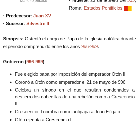
· Muerte
: 23 de febrero del
999
,
dominio público
Roma,
Estados Pontificios
· Predecesor
:
Juan XV
· Sucesor
:
Silvestre II
Sinopsis
: Ostentó el cargo de Papa de la Iglesia católica durante
el periodo comprendido entre los años
996
-
999
.
Gobierno (
996
-
999
)
:
Fue elegido papa por imposición del emperador Otón III
Coronó a Otón como emperador el 21 de mayo de 996
Celebra un sínodo en el que resultan condenados a
destierro los cabecillas de una rebelión como a Crescencio
II
Crescencio II nombra como antipapa a Juan Filigato
Otón ejecuta a Crescencio II