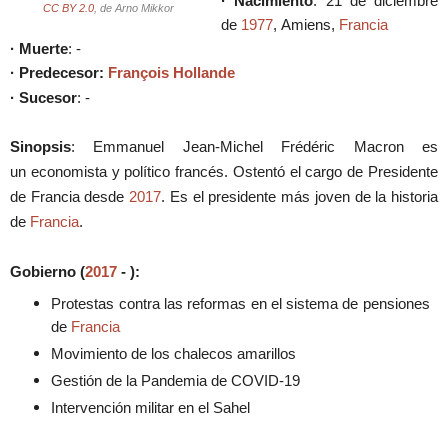
·
Nacimiento
: 21 de diciembre
CC BY 2.0
, de Arno Mikkor
de
1977
,
Amiens,
Francia
· Muerte
: -
·
Predecesor
:
François Hollande
· Sucesor
: -
Sinopsis
:
Emmanuel Jean-Michel Frédéric Macron es
un
economista y
político
francés. Ostentó el cargo de
Presidente
de Francia desde
2017
. Es el presidente más joven de la historia
de
Francia
.
Gobierno (
2017
- ):
Protestas contra las reformas en el sistema de pensiones
de
Francia
Movimiento de los chalecos amarillos
Gestión de la Pandemia de COVID-19
Intervención militar en el Sahel