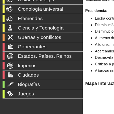
Cronología universal
Presidencia
:
Efemérides
Lucha contr
Disminución
Ciencia y Tecnología
Disminución
Guerras y conflictos
Aumento de 
Alto crecim
Gobernantes
Acercamien
Estados, Países, Reinos
Desmoviliza
Críticas a 
Imperios
Alianzas co
Ciudades
Mapa Interac
Biografías
Juegos