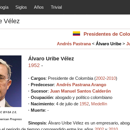
logía
Siglos
Años
Trivial
tóricos y principales acontec
e Vélez
lítica, arte, cultura, etc.) de la
as.
Presidentes de Col
Andrés Pastrana
<
Álvaro Uribe
>
J
Álvaro Uribe Vélez
1952
-
· Cargos
: Presidente de Colombia (
2002
-
2010
)
·
Predecesor
:
Andrés Pastrana Arango
·
Sucesor
:
Juan Manuel Santos Calderón
· Ocupación
: abogado y político colombiano
· Nacimiento
: 4 de julio de
1952
,
Medellín
· Muerte
: -
CC BY-SA 2.0,
merican Progress
Sinopsis
:
Álvaro Uribe Vélez es un empresario, aboga
 el periodo de tiempo comprendido entre los años
2002
y
2010
.