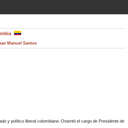
imientos (guerras, gobiernos,
 historia de la humanidad desde el
ombia
uan Manuel Santos
do y político liberal colombiano. Ostentó el cargo de Presidente de