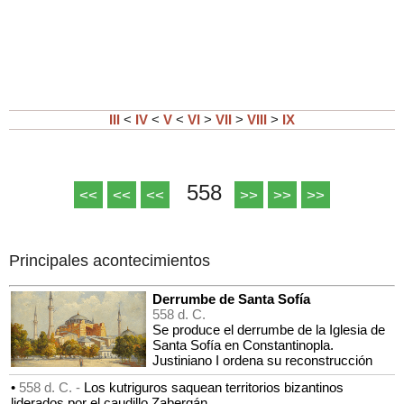
III
<
IV
<
V
<
VI
>
VII
>
VIII
>
IX
558
<<
<<
<<
>>
>>
>>
Principales acontecimientos
Derrumbe de Santa Sofía
558 d. C.
Se produce el derrumbe de la Iglesia de
Santa Sofía en Constantinopla.
Justiniano I ordena su reconstrucción
•
558 d. C. -
Los kutriguros saquean territorios bizantinos
liderados por el caudillo Zabergán