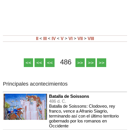
II
<
III
<
IV
<
V
>
VI
>
VII
>
VIII
486
<<
<<
<<
>>
>>
>>
Principales acontecimientos
Batalla de Soissons
486 d. C.
Batalla de Soissons: Clodoveo, rey
franco, vence a Afranio Siagrio,
terminando así con el último territorio
gobernado por los romanos en
Occidente