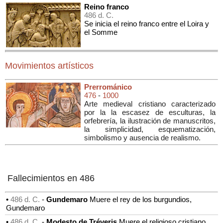
Reino franco
486 d. C.
Se inicia el reino franco entre el Loira y
el Somme
Movimientos artísticos
Prerrománico
476
-
1000
Arte medieval cristiano caracterizado
por la la escasez de esculturas, la
orfebrería, la ilustración de manuscritos,
la simplicidad, esquematización,
simbolismo y ausencia de realismo.
Fallecimientos en 486
•
486 d. C.
-
Gundemaro
Muere el rey de los burgundios,
Gundemaro
•
486 d. C.
-
Modesto de Tréveris
Muere el religioso cristiano,