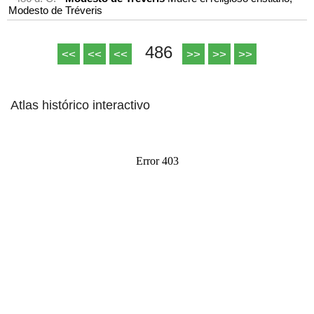
Modesto de Tréveris
486
<<
<<
<<
>>
>>
>>
Atlas histórico interactivo