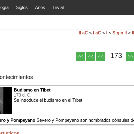
logía
Siglos
Años
Trivial
tóricos y principales acontec
lítica, arte, cultura, etc.) de la
as.
II aC
<
I aC
<
I
<
Siglo II
>
I
173
<<
<<
<<
>>
contecimientos
Budismo en Tíbet
173 d. C.
Se introduce el budismo en el Tíbet
ero y Pompeyano
Severo y Pompeyano son nombrados cónsules de
rtísticos