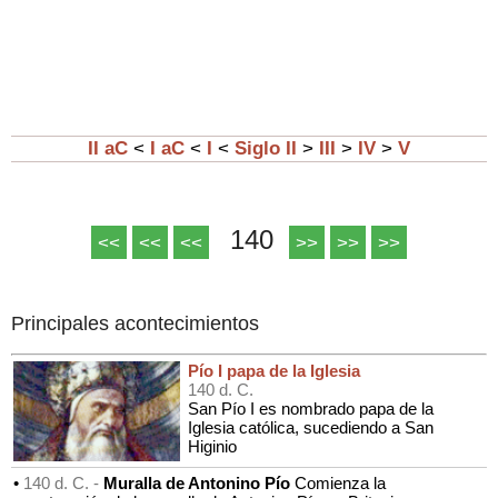
II aC
<
I aC
<
I
<
Siglo II
>
III
>
IV
>
V
140
<<
<<
<<
>>
>>
>>
Principales acontecimientos
Pío I papa de la Iglesia
140 d. C.
San Pío I es nombrado papa de la
Iglesia católica, sucediendo a San
Higinio
•
140 d. C. -
Muralla de Antonino Pío
Comienza la