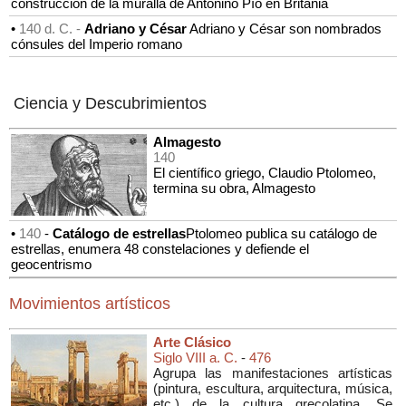
construcción de la muralla de Antonino Pío en Britania
•
140 d. C. -
Adriano y César
Adriano y César son nombrados
cónsules del Imperio romano
Ciencia y Descubrimientos
Almagesto
140
El científico griego, Claudio Ptolomeo,
termina su obra, Almagesto
•
140
-
Catálogo de estrellas
Ptolomeo publica su catálogo de
estrellas, enumera 48 constelaciones y defiende el
geocentrismo
Movimientos artísticos
Arte Clásico
Siglo VIII a. C.
-
476
Agrupa las manifestaciones artísticas
(
pintura, escultura, arquitectura, música,
etc.
) de la cultura grecolatina. Se