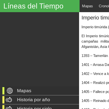
Líneas del Tiempo
Mapas
Crono
Líneas del Tiempo, Mapas His
Imperio tim
descubrimientos, exploraciones, po
año 3000 a. C. hasta nuestros dí
Imperio timúrida 
El Imperio timúr
campañas milita
Afganistán, Asia 
1393 – Tamerlán
1401 – Arrasa 
1402 – Vence a lo
1404 – Realizó p
Mapas
1405 – Fallece p
Historia por año
1405 – Reinado d
Historia por siglo