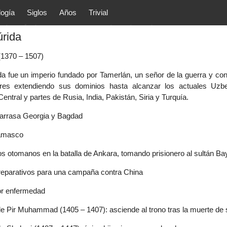
logía
Siglos
Años
Trivial
tóricos y principales acontec
úrida
lítica, arte, cultura, etc.) de la
as.
(1370 – 1507)
ida fue un imperio fundado por Tamerlán, un señor de la guerra y con
res extendiendo sus dominios hasta alcanzar los actuales Uzbekis
Central y partes de Rusia, India, Pakistán, Siria y Turquía.
 arrasa Georgia y Bagdad
Damasco
s otomanos en la batalla de Ankara, tomando prisionero al sultán Bay
reparativos para una campaña contra China
or enfermedad
e Pir Muhammad (1405 – 1407): asciende al trono tras la muerte de 