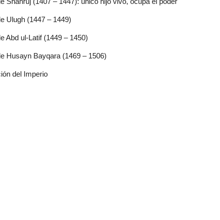
 Shahruj (1407 – 1447): único hijo vivo, ocupa el poder
e Ulugh (1447 – 1449)
 Abd ul-Latif (1449 – 1450)
de Husayn Bayqara (1469 – 1506)
ión del Imperio