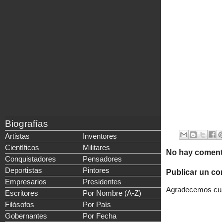
Biografías
Artistas
Inventores
Científicos
Militares
No hay coment
Conquistadores
Pensadores
Deportistas
Pintores
Publicar un co
Empresarios
Presidentes
Agradecemos cual
Escritores
Por Nombre (A-Z)
Filósofos
Por País
Gobernantes
Por Fecha