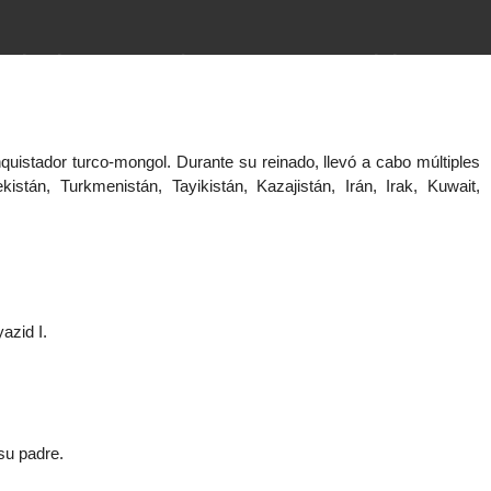
imientos (guerras, gobiernos,
 historia de la humanidad desde el
quistador turco-mongol. Durante su reinado, llevó a cabo múltiples
tán, Turkmenistán, Tayikistán, Kazajistán, Irán, Irak, Kuwait,
azid I.
su padre.