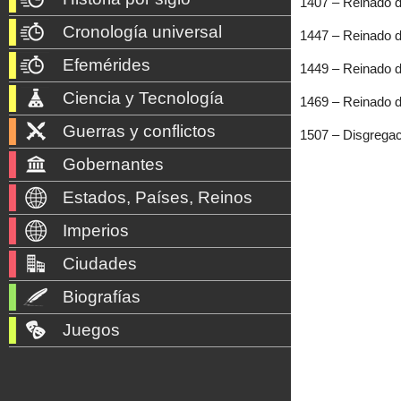
1407 – Reinado de
Cronología universal
1447 – Reinado d
Efemérides
1449 – Reinado de
Ciencia y Tecnología
1469 – Reinado 
Guerras y conflictos
1507 – Disgregac
Gobernantes
Estados, Países, Reinos
Imperios
Ciudades
Biografías
Juegos