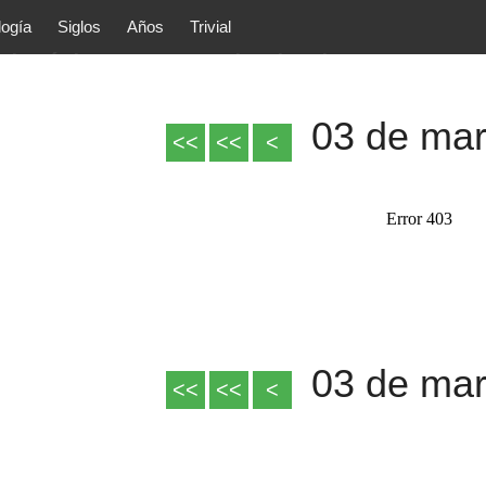
logía
Siglos
Años
Trivial
tóricos y principales acontec
lítica, arte, cultura, etc.) de la
as.
03 de ma
03 de ma