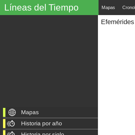
Líneas del Tiempo
Mapas
Crono
Líneas del Tiempo, Mapas His
Efemérides
descubrimientos, exploraciones, po
año 3000 a. C. hasta nuestros dí
Mapas
Historia por año
Historia por siglo