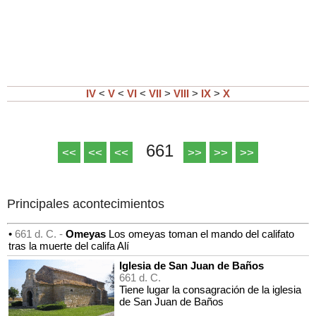
IV
<
V
<
VI
<
VII
>
VIII
>
IX
>
X
661
<<
<<
<<
>>
>>
>>
Principales acontecimientos
•
661 d. C. -
Omeyas
Los omeyas toman el mando del califato
tras la muerte del califa Alí
Iglesia de San Juan de Baños
661 d. C.
Tiene lugar la consagración de la iglesia
de San Juan de Baños