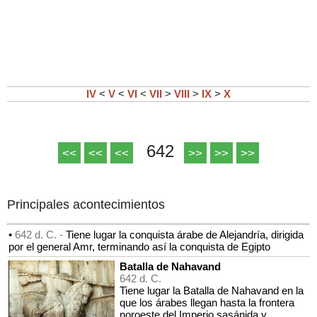
IV
<
V
<
VI
<
VII
>
VIII
>
IX
>
X
642
<<
<<
<<
>>
>>
>>
Principales acontecimientos
•
642 d. C. -
Tiene lugar la conquista árabe de Alejandría, dirigida
por el general Amr, terminando así la conquista de Egipto
Batalla de Nahavand
642 d. C.
Tiene lugar la Batalla de Nahavand en la
que los árabes llegan hasta la frontera
noroeste del Imperio sasánida y