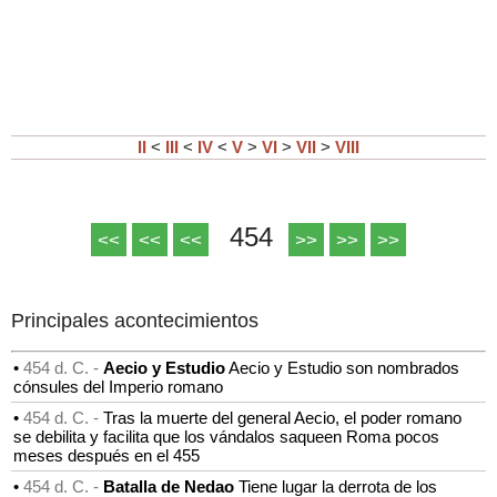
II
<
III
<
IV
<
V
>
VI
>
VII
>
VIII
454
<<
<<
<<
>>
>>
>>
Principales acontecimientos
•
454 d. C. -
Aecio y Estudio
Aecio y Estudio son nombrados
cónsules del Imperio romano
•
454 d. C. -
Tras la muerte del general Aecio, el poder romano
se debilita y facilita que los vándalos saqueen Roma pocos
meses después en el 455
•
454 d. C. -
Batalla de Nedao
Tiene lugar la derrota de los