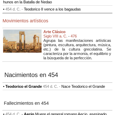
hunos en la Batalla de Nedao
•
454 d. C. -
Teodorico II vence a los bagaudas
Movimientos artísticos
Arte Clásico
Siglo VIII a. C.
-
476
Agrupa las manifestaciones artísticas
(
pintura, escultura, arquitectura, música,
etc.
) de la cultura grecolatina. Se
caracteriza por la armonía, el equilibrio y
la búsqueda de la perfección.
Nacimientos en 454
•
Teodorico el Grande
454 d. C. -
Nace Teodorico el Grande
Fallecimientos en 454
•
454 d. C.
-
Aecio
Muere el general romano Aecio, asesinado